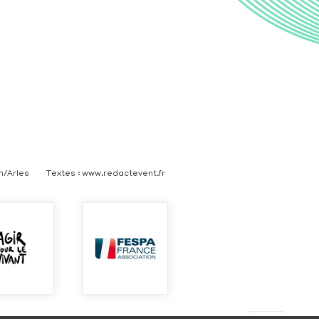
n/Arles
Textes : www.redactevent.fr