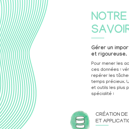
NOTRE
SAVOI
Gérer un impor
et rigoureuse.
Pour mener les act
ces données : véri
repérer les tâch
temps précieux. U
et outils les plu
spécialité :
CRÉATION DE
ET APPLICAT