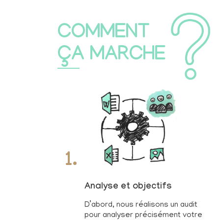
COMMENT
ÇA MARCHE
1.
Analyse et objectifs
D’abord, nous réalisons un audit
pour analyser précisément votre