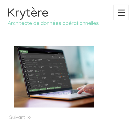
Krytère
Architecte de données opérationnelles
ACCUEIL
SAVOIR-FAIRE
RÉFÉRENCES
PHILOSOPHIE
NOTRE FONDATRICE
CONTACT
Suivant
>>