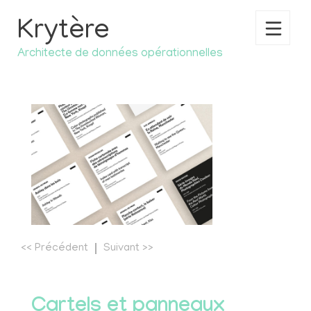
Krytère
Architecte de données opérationnelles
ACCUEIL
SAVOIR-FAIRE
RÉFÉRENCES
PHILOSOPHIE
NOTRE FONDATRICE
CONTACT
<<
Précédent
Suivant
>>
Cartels et panneaux